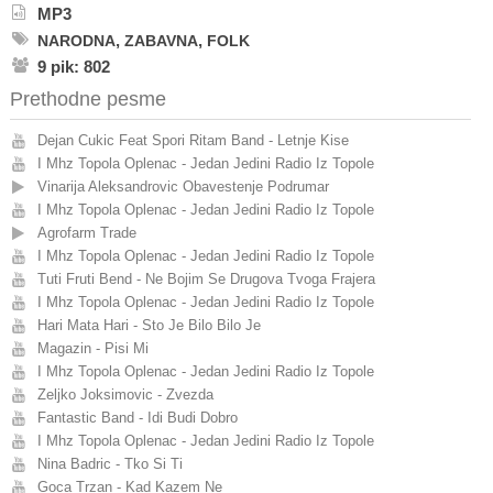
MP3
,
,
NARODNA
ZABAVNA
FOLK
9 pik: 802
Prethodne pesme
Dejan Cukic Feat Spori Ritam Band - Letnje Kise
I Mhz Topola Oplenac - Jedan Jedini Radio Iz Topole
Vinarija Aleksandrovic Obavestenje Podrumar
I Mhz Topola Oplenac - Jedan Jedini Radio Iz Topole
Agrofarm Trade
I Mhz Topola Oplenac - Jedan Jedini Radio Iz Topole
Tuti Fruti Bend - Ne Bojim Se Drugova Tvoga Frajera
I Mhz Topola Oplenac - Jedan Jedini Radio Iz Topole
Hari Mata Hari - Sto Je Bilo Bilo Je
Magazin - Pisi Mi
I Mhz Topola Oplenac - Jedan Jedini Radio Iz Topole
Zeljko Joksimovic - Zvezda
Fantastic Band - Idi Budi Dobro
I Mhz Topola Oplenac - Jedan Jedini Radio Iz Topole
Nina Badric - Tko Si Ti
Goca Trzan - Kad Kazem Ne