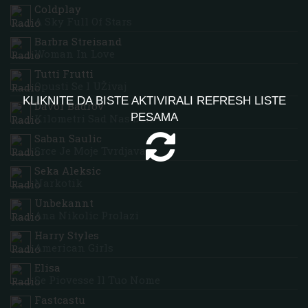
Coldplay
A Sky Full Of Stars
Barbra Streisand
Woman In Love
Tutti Frutti
Opusti Se I UŽivaj
KLIKNITE DA BISTE AKTIVIRALI REFRESH LISTE
Davor Badrov
PESAMA
Kilometri Sad Nas Dele
Saban Saulic
Srce Je Moje Tvrdjava
Seka Aleksic
Narkotik
Unbekannt
Ana Nikolic Prolazi
Harry Styles
American Girls
Elisa
Se Piovesse Il Tuo Nome
Fastcastu