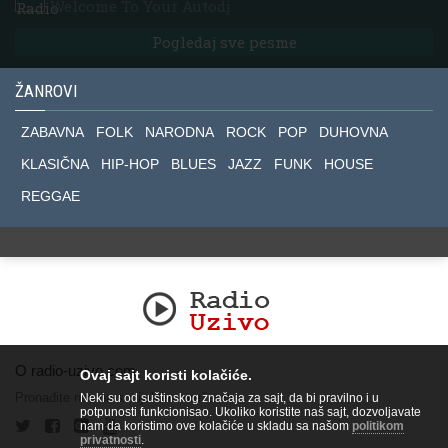
Welcome To Your Autodj
Pogledaj sve pesme
ŽANROVI
ZABAVNA
FOLK
NARODNA
ROCK
POP
DUHOVNA
KLASIČNA
HIP-HOP
BLUES
JAZZ
FUNK
HOUSE
REGGAE
O radio-uzivo.com
Ovaj sajt koristi kolačiće.
Pronađite nas na socijalnim mrežama.
Neki su od suštinskog značaja za sajt, da bi pravilno i u
potpunosti funkcionisao. Ukoliko koristite naš sajt, dozvoljavate
nam da koristimo ove kolačiće u skladu sa našom
politikom
privatnosti
.