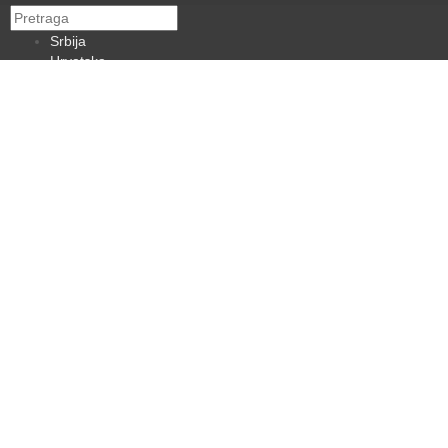
Srbija
Hrvatska
BiH
Crna Gora
Makedonija
Slovenija
Dijaspora