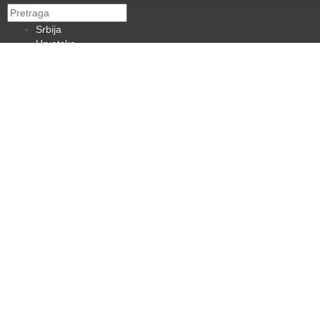
Srbija
Hrvatska
BiH
Crna Gora
Makedonija
Slovenija
Dijaspora