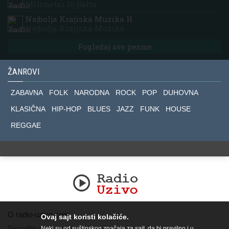
Milimetar Dj Balta
Najbolja Krajiska Muzika H
Najbolja Krajiska Muzika
Pogledaj sve pesme
ŽANROVI
ZABAVNA
FOLK
NARODNA
ROCK
POP
DUHOVNA
KLASIČNA
HIP-HOP
BLUES
JAZZ
FUNK
HOUSE
REGGAE
O radio-uzivo.com
Ovaj sajt koristi kolačiće.
Pronađite nas na socijalnim mrežama.
Neki su od suštinskog značaja za sajt, da bi pravilno i u