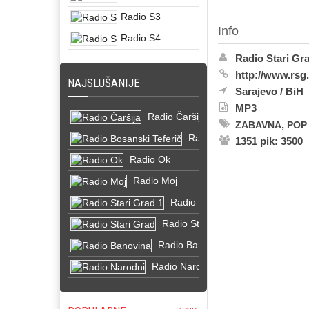
Radio S3
Info
Radio S4
Radio Stari Gr
http://www.rsg
NAJSLUŠANIJE
Sarajevo
/
BiH
MP3
Radio Čaršija
,
ZABAVNA
POP
Radio Bosanski Teferič
1351 pik: 3500
Radio Ok
Radio Moj
Radio Stari Grad 1
Radio Stari Grad
Radio Banovina
Radio Narodni