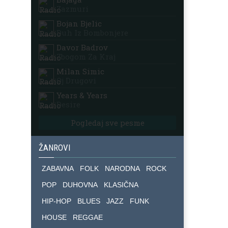
Zazmuri
Bojan Bjelic
Duh Iz Bombonjere
Davor Badrov
Zbogom Za Kraj
Milan Simic
Oj Drugovi
Years & Years
Desire
Pogledaj sve pesme
ŽANROVI
ZABAVNA
FOLK
NARODNA
ROCK
POP
DUHOVNA
KLASIČNA
HIP-HOP
BLUES
JAZZ
FUNK
HOUSE
REGGAE