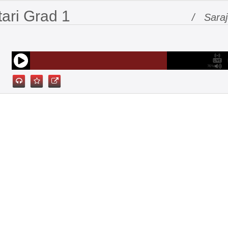
ari Grad 1
/ Sara
70%