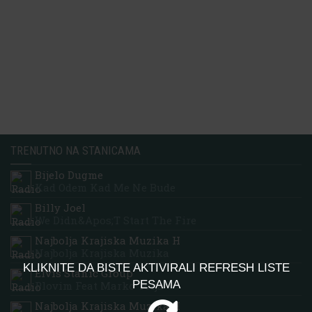
TRENUTNO NA STANICAMA
Bijelo Dugme
Kad Odem Kad Me Ne Bude
Billy Joel
We Didn&apos;t Start The Fire
Najbolja Krajiska Muzika H
Najbolja Krajiska Muzika
KLIKNITE DA BISTE AKTIVIRALI REFRESH LISTE
Elvis Stanic Group
PESAMA
Plovim Feat Marko Tolja
Najbolja Krajiska Muzika H