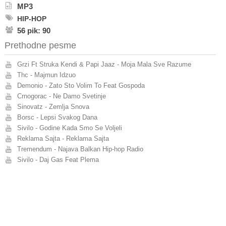
MP3
HIP-HOP
56 pik: 90
Prethodne pesme
Grzi Ft Struka Kendi & Papi Jaaz - Moja Mala Sve Razume
Thc - Majmun Idzuo
Demonio - Zato Sto Volim To Feat Gospoda
Crnogorac - Ne Damo Svetinje
Sinovatz - Zemlja Snova
Borsc - Lepsi Svakog Dana
Sivilo - Godine Kada Smo Se Voljeli
Reklama Sajta - Reklama Sajta
Tremendum - Najava Balkan Hip-hop Radio
Sivilo - Daj Gas Feat Plema