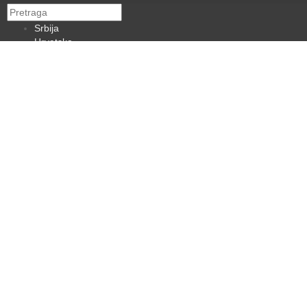
Srbija
Hrvatska
BiH
Crna Gora
Makedonija
Slovenija
Dijaspora