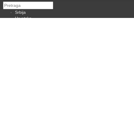
Srbija
Hrvatska
BiH
Crna Gora
Makedonija
Slovenija
Dijaspora