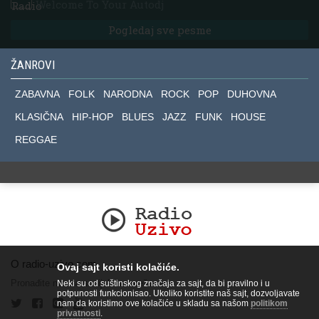
Welcome To Your Autodj
Pogledaj sve pesme
ŽANROVI
ZABAVNA
FOLK
NARODNA
ROCK
POP
DUHOVNA
KLASIČNA
HIP-HOP
BLUES
JAZZ
FUNK
HOUSE
REGGAE
O radio-uzivo.com
Ovaj sajt koristi kolačiće.
Pronađite nas na socijalnim mrežama.
Neki su od suštinskog značaja za sajt, da bi pravilno i u
potpunosti funkcionisao. Ukoliko koristite naš sajt, dozvoljavate
nam da koristimo ove kolačiće u skladu sa našom
politikom
privatnosti
.