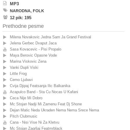
MP3
,
NARODNA
FOLK
12 pik: 195
Prethodne pesme
Milena Novakovic Jedna Sam Ja Grand Festival
Jelena Gerbec Dvaput Jaca
Sasa Kovacevic - Pisi Propalo
Maya Berovic Opasne Vode
Marina Viskovic Zena
Vanki Dupli Viski
Little Frog
Cemo Ljubavi
Cvija Djipaj Featsanja Ilic Balkanika
Acapulco Band - Sta Cu Nocas U Kafani
Ceca Nije Mi Dobro
Mc Stojan Nadji Mi Zamenu Feat Dj Shone
Dejan Matic Neda Ukraden Nema Nema Srece Nema
Pitch Clubmusic
Cana - Nisi Vise Ni Za Kletvu
Mc Stojan Zagrljaj Featmrblack