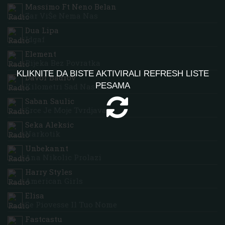
Massimo Ft Neno Belan
Zar ViŠe Nema Nas
Dua Lipa
Idgaf
Element
Rijeka Bez Povratka
KLIKNITE DA BISTE AKTIVIRALI REFRESH LISTE
Davor Badrov
PESAMA
Kilometri Sad Nas Dele
Saban Saulic
Srce Je Moje Tvrdjava
Seka Aleksic
Narkotik
Unbekannt
Ana Nikolic Prolazi
Harry Styles
American Girls
Elisa
Se Piovesse Il Tuo Nome
Fastcastu