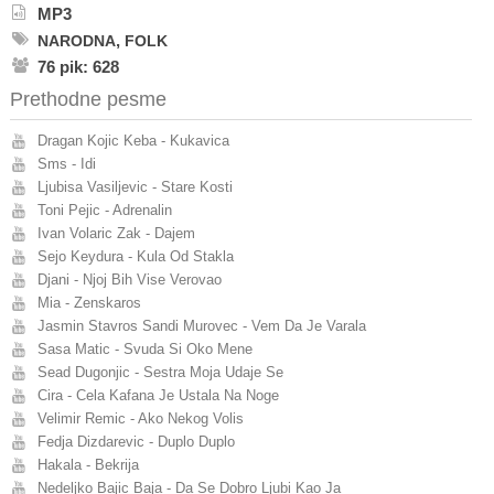
MP3
,
NARODNA
FOLK
76 pik: 628
Prethodne pesme
Dragan Kojic Keba - Kukavica
Sms - Idi
Ljubisa Vasiljevic - Stare Kosti
Toni Pejic - Adrenalin
Ivan Volaric Zak - Dajem
Sejo Keydura - Kula Od Stakla
Djani - Njoj Bih Vise Verovao
Mia - Zenskaros
Jasmin Stavros Sandi Murovec - Vem Da Je Varala
Sasa Matic - Svuda Si Oko Mene
Sead Dugonjic - Sestra Moja Udaje Se
Cira - Cela Kafana Je Ustala Na Noge
Velimir Remic - Ako Nekog Volis
Fedja Dizdarevic - Duplo Duplo
Hakala - Bekrija
Nedeljko Bajic Baja - Da Se Dobro Ljubi Kao Ja