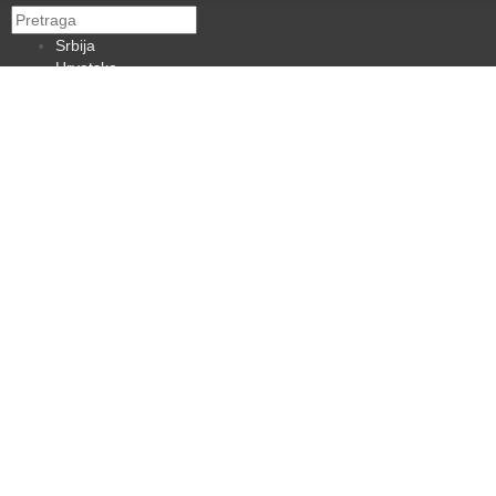
Srbija
Hrvatska
BiH
Crna Gora
Makedonija
Slovenija
Dijaspora