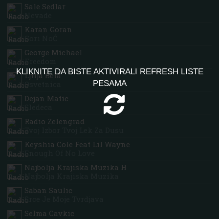
Sale Sedlar
Nevade
Karan Goran
Gori NoĆ
George Michael
Freedom
KLIKNITE DA BISTE AKTIVIRALI REFRESH LISTE
Ljilja Bela
PESAMA
Osvetnica
Dejan Matic
Sledeca
Radio Zelengrad
Tvoj Izbor Tvoj Lek Za Dusu
Keyshia Cole Feat Lil Wayne
Enough Of No Love
Najbolja Krajiska Muzika H
Najbolja Krajiska Muzika
Saban Saulic
Srce Je Moje Tvrdjava
Selma Cavkic