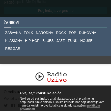
Zapali Me Dj Balta
Pogledaj sve pesme
ŽANROVI
ZABAVNA
FOLK
NARODNA
ROCK
POP
DUHOVNA
KLASIČNA
HIP-HOP
BLUES
JAZZ
FUNK
HOUSE
REGGAE
O radio-uzivo.com
Ovaj sajt koristi kolačiće.
Pronađite nas na socijalnim mrežama.
Neki su od suštinskog značaja za sajt, da bi pravilno i u
potpunosti funkcionisao. Ukoliko koristite naš sajt, dozvoljavate
nam da koristimo ove kolačiće u skladu sa našom
politikom
privatnosti
.