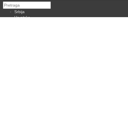
Srbija
Hrvatska
BiH
Crna Gora
Makedonija
Slovenija
Dijaspora