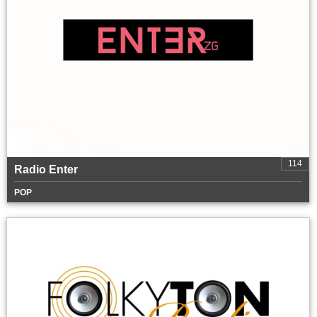
114
Radio Enter
POP