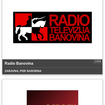
1324
Radio Banovina
ZABAVNA, POP, NARODNA