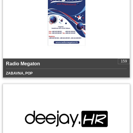
159
Radio Megaton
ZABAVNA, POP