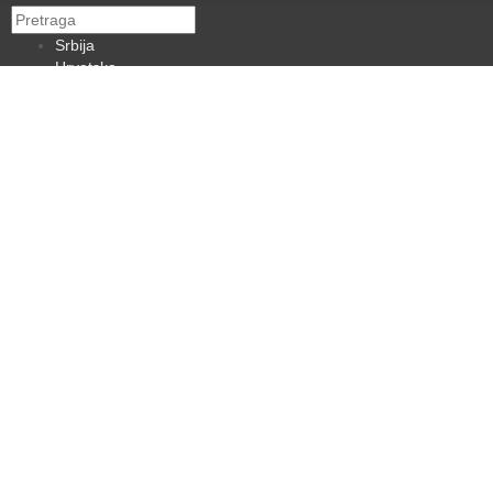
Srbija
Hrvatska
BiH
Crna Gora
Makedonija
Slovenija
Dijaspora