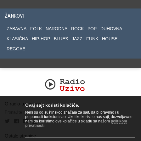
ŽANROVI
ZABAVNA
FOLK
NARODNA
ROCK
POP
DUHOVNA
KLASIČNA
HIP-HOP
BLUES
JAZZ
FUNK
HOUSE
REGGAE
O radio-uzivo.com
Ovaj sajt koristi kolačiće.
Pronađite nas na socijalnim mrežama.
Neki su od suštinskog značaja za sajt, da bi pravilno i u
potpunosti funkcionisao. Ukoliko koristite naš sajt, dozvoljavate
nam da koristimo ove kolačiće u skladu sa našom
politikom
privatnosti
.
Ostale stranice