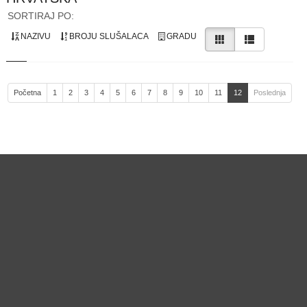
SORTIRAJ PO:
NAZIVU
BROJU SLUŠALACA
GRADU
Početna
1
2
3
4
5
6
7
8
9
10
11
12
Poslednja