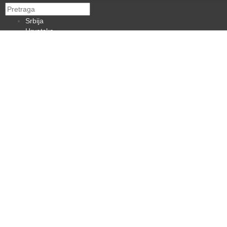
Srbija
Hrvatska
BiH
Crna Gora
Makedonija
Slovenija
Dijaspora