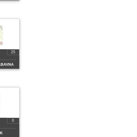
25
ABAVNA
0
CK