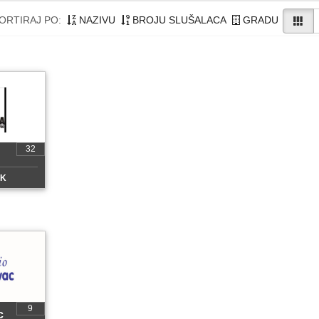
ORTIRAJ PO:
NAZIVU
BROJU SLUŠALACA
GRADU
32
CK
9
c