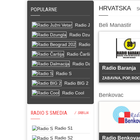
HRVATSKA
POPULARNE
S
Beli Manastir
Radio Južni Vetar
Radio Dzungla
Radio Beograd 202
Radio Čaršija
Radio Dalmacija
Radio Baranja
Radio S
ZABAVNA, POP, RO
Radio BIG 2
Radio Cool
Benkovac
RADIO S SMEDIA
/ SRBIJA
Radio S1
Radio S2
Radio Benkova