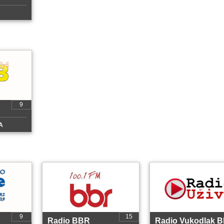
9
A
9
15
Radio BBR
Radio Vukodlak 