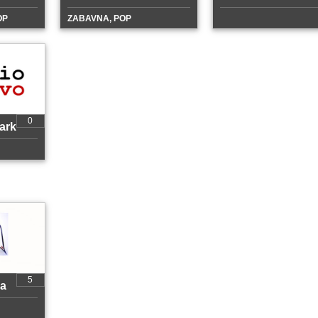
OP
ZABAVNA, POP
0
ark
5
na