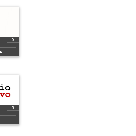
0
A
5