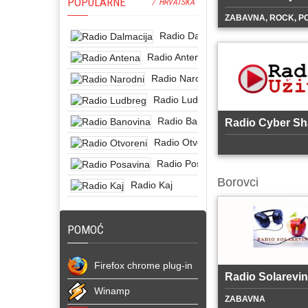
POPULARNE
/ HRVATSKA
ZABAVNA, ROCK, P
Radio Dalmacija
Radio Antena
Radio Narodni
Radio Ludbreg
Radio Banovina
Radio Cyber Sh
Radio Otvoreni
Radio Posavina
Borovci
Radio Kaj
POMOĆ
Firefox chrome plug-in
Radio Solarevi
Winamp
ZABAVNA