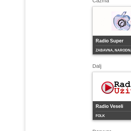
Cazma
Radio Super
ZABAVNA, NARODN
Dalj
Radio Veseli
FOLK