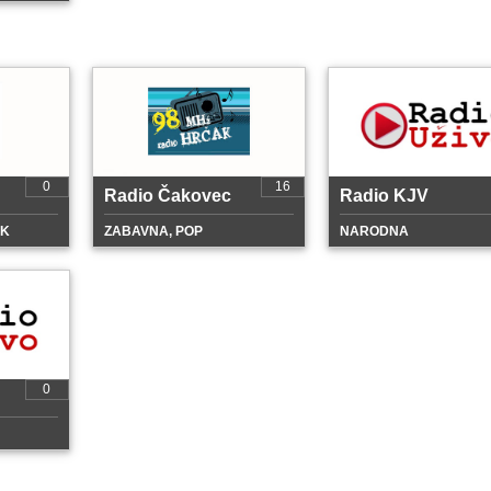
0
16
Radio Čakovec
Radio KJV
CK
ZABAVNA, POP
NARODNA
0