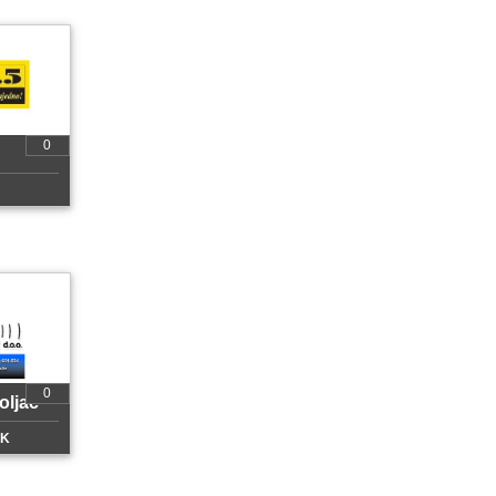
0
0
oljac
CK