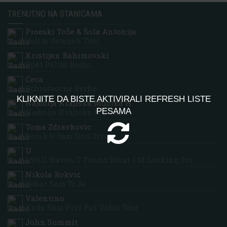
TRENUTNO NA STANICAMA
Proeski ToŠe & Šola Antonija
Volim Osmijeh Tvoj
Kristijan Rahimovski
Opet Palim Radio
Ceca
Dobrotvorne Svrhe
KLIKNITE DA BISTE AKTIVIRALI REFRESH LISTE
Najbolja Krajiska Muzika H
PESAMA
Najbolja Krajiska Muzika H
Toma Zdravkovic
Dotak O Sam Dno Zivota
U
I Still Haven T Found What I M Looking For
Nikola Rokvic
Dobar Sam Ti Ja
Valentino
Kada Sam Prvi Put Vidio Tebe
John Summit