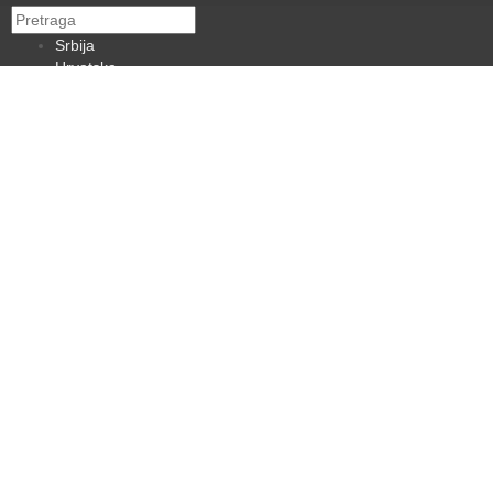
Srbija
Hrvatska
BiH
Crna Gora
Makedonija
Slovenija
Dijaspora