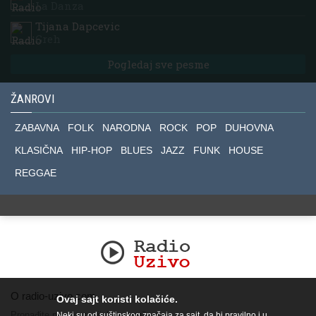
La Danza
Tijana Dapcevic
Greh
Pogledaj sve pesme
ŽANROVI
ZABAVNA
FOLK
NARODNA
ROCK
POP
DUHOVNA
KLASIČNA
HIP-HOP
BLUES
JAZZ
FUNK
HOUSE
REGGAE
O radio-uzivo.com
Ovaj sajt koristi kolačiće.
Pronađite nas na socijalnim mrežama.
Neki su od suštinskog značaja za sajt, da bi pravilno i u