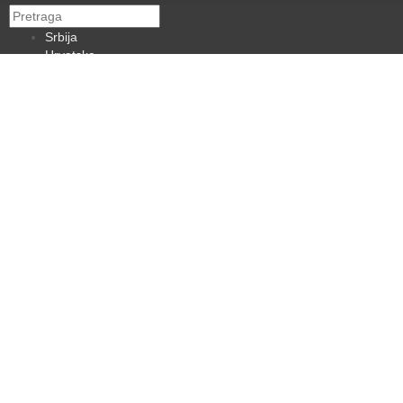
Srbija
Hrvatska
BiH
Crna Gora
Makedonija
Slovenija
Dijaspora