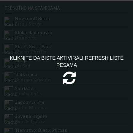
TRENUTNO NA STANICAMA
NovkoviĆ Boris
Struji Struja
Sloba Radanovic
Nanogica
Sia Ft Sean Paul
Cheap Thrills
KLIKNITE DA BISTE AKTIVIRALI REFRESH LISTE
Lidija
PESAMA
Idi Sad
U Skripcu
Budimo Zajedno
Santana
Samba Pa Ti
Jagodina Fm
Radio Morava
Jovana Tipsin
Ovo Je Ljubav
Trenutno: Black Pumas