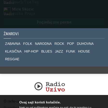
Touch The Sky
Mira Skoric
Juzna Pruga
Pogledaj sve pesme
ŽANROVI
ZABAVNA
FOLK
NARODNA
ROCK
POP
DUHOVNA
KLASIČNA
HIP-HOP
BLUES
JAZZ
FUNK
HOUSE
REGGAE
O radio-uzivo.com
Ovaj sajt koristi kolačiće.
Pronađite nas na socijalnim mrežama.
Neki su od suštinskog značaja za sajt, da bi pravilno i u