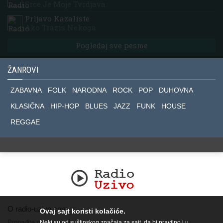
Srce Je Moje Tvrdjava
Prljavo Kazaliste
Ako Trazis Nekoga
Pogledaj sve pesme
ŽANROVI
ZABAVNA
FOLK
NARODNA
ROCK
POP
DUHOVNA
KLASIČNA
HIP-HOP
BLUES
JAZZ
FUNK
HOUSE
REGGAE
O radio-uzivo.com
Ovaj sajt koristi kolačiće.
Pronađite nas na socijalnim mrežama.
Neki su od suštinskog značaja za sajt, da bi pravilno i u