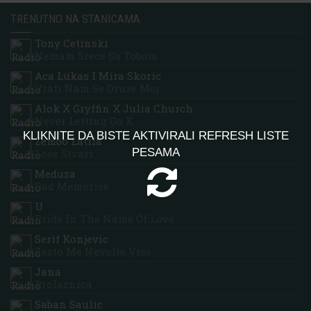
TRENUTNO NA STANICAMA
Tony Cetinski
Nemam Srece Sa Tobom
Aca Lukas I Mira Skoric
Vrati Nam Se Druze Moj
Alok X Gryffin X Julia Church
Never Letting Go K
KLIKNITE DA BISTE AKTIVIRALI REFRESH LISTE
Zembo Latifa
PESAMA
Lose Stvari
Meduza
Bad Memories
U
Pride In The Name Of Love
Serif Konjevic
Zasto Me Nevolis Vise
Jana
Prolaznica
Saban Saulic