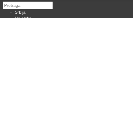
Srbija
Hrvatska
BiH
Crna Gora
Makedonija
Slovenija
Dijaspora