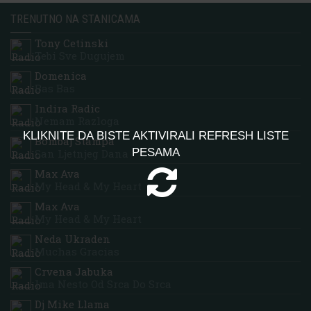
TRENUTNO NA STANICAMA
Tony Cetinski
Tebi Sve Dugujem
Domenica
Bas Bas
Indira Radic
Nemam Razloga
KLIKNITE DA BISTE AKTIVIRALI REFRESH LISTE
Bombaj Stampa
PESAMA
San Ljetnjeg Dana
Max Ava
My Head & My Heart
Max Ava
My Head & My Heart
Neda Ukraden
Muchas Gracias
Crvena Jabuka
Ima Nesto Od Srca Do Srca
Dj Mike Llama