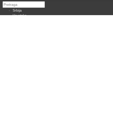
Srbija
Hrvatska
BiH
Crna Gora
Makedonija
Slovenija
Dijaspora