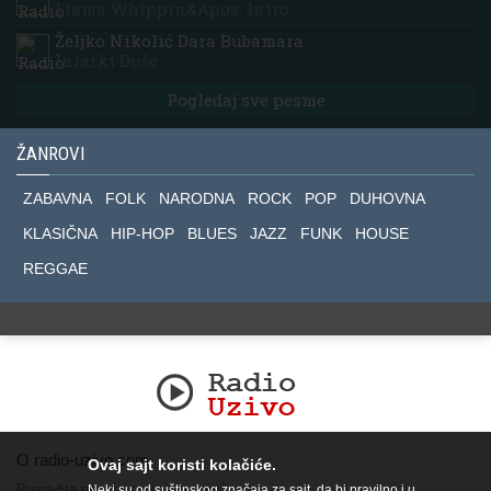
Llama Whippin&apos; Intro
Željko Nikolić Dara Bubamara
Infarkt Duše
Pogledaj sve pesme
ŽANROVI
ZABAVNA
FOLK
NARODNA
ROCK
POP
DUHOVNA
KLASIČNA
HIP-HOP
BLUES
JAZZ
FUNK
HOUSE
REGGAE
O radio-uzivo.com
Ovaj sajt koristi kolačiće.
Pronađite nas na socijalnim mrežama.
Neki su od suštinskog značaja za sajt, da bi pravilno i u