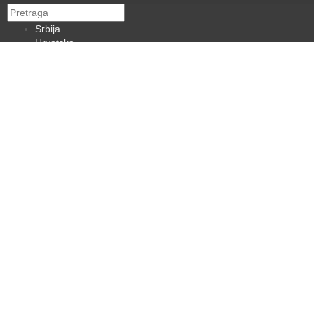
Srbija
Hrvatska
BiH
Crna Gora
Makedonija
Slovenija
Dijaspora