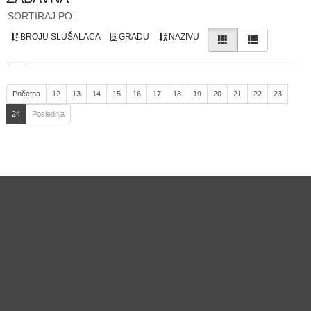
SORTIRAJ PO:
BROJU SLUŠALACA
GRADU
NAZIVU
Početna
12
13
14
15
16
17
18
19
20
21
22
23
24
Poslednja