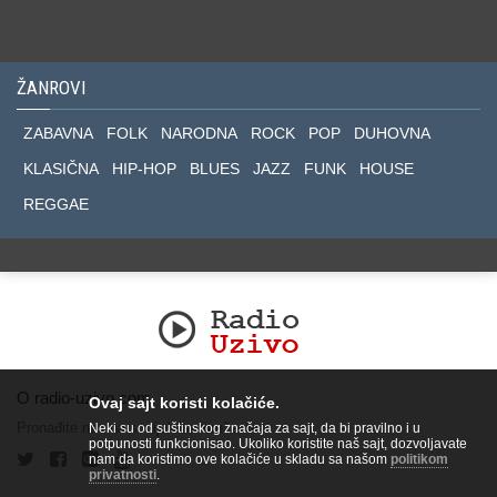
ŽANROVI
ZABAVNA
FOLK
NARODNA
ROCK
POP
DUHOVNA
KLASIČNA
HIP-HOP
BLUES
JAZZ
FUNK
HOUSE
REGGAE
O radio-uzivo.com
Ovaj sajt koristi kolačiće.
Pronađite nas na socijalnim mrežama.
Neki su od suštinskog značaja za sajt, da bi pravilno i u
potpunosti funkcionisao. Ukoliko koristite naš sajt, dozvoljavate
nam da koristimo ove kolačiće u skladu sa našom
politikom
privatnosti
.