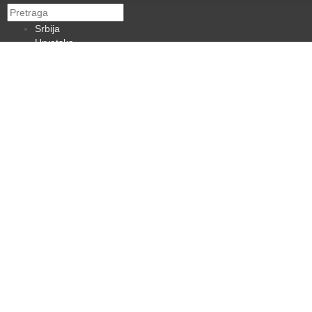
Srbija
Hrvatska
BiH
Crna Gora
Makedonija
Slovenija
Dijaspora