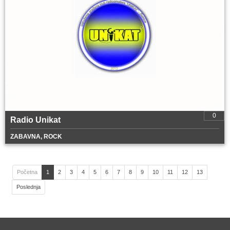
0
Radio Unikat
ZABAVNA, ROCK
Početna
1
2
3
4
5
6
7
8
9
10
11
12
13
Poslednja