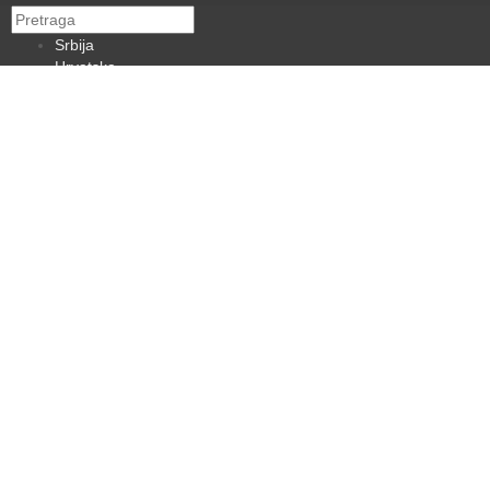
Srbija
Hrvatska
BiH
Crna Gora
Makedonija
Slovenija
Dijaspora