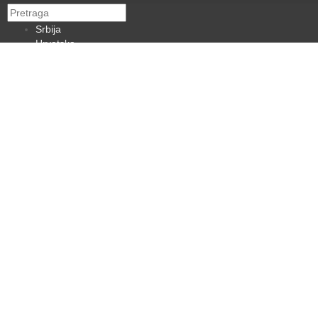
Srbija
Hrvatska
BiH
Crna Gora
Makedonija
Slovenija
Dijaspora