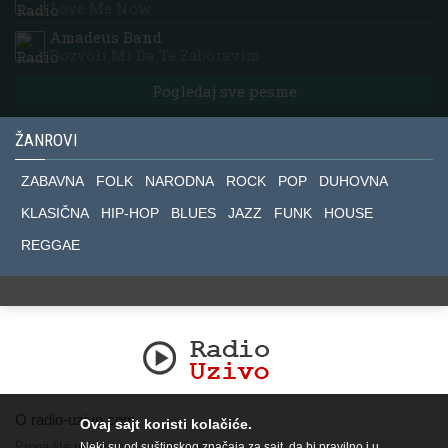
Love Me Now
Amadeus Band
Dozvoli Mi Da Te Zaboravim
Pogledaj sve pesme
ŽANROVI
ZABAVNA
FOLK
NARODNA
ROCK
POP
DUHOVNA
KLASIČNA
HIP-HOP
BLUES
JAZZ
FUNK
HOUSE
REGGAE
O radio-uzivo.com
Ovaj sajt koristi kolačiće.
Pronađite nas na socijalnim mrežama.
Neki su od suštinskog značaja za sajt, da bi pravilno i u