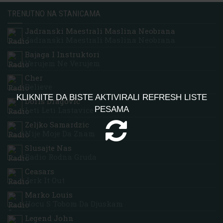
TRENUTNO NA STANICAMA
Jadranski Maestrali Maslina Neobrana
Jadranski Maestrali Maslina Neobrana
Bajaga I Instruktori
Verujem Ne Verujem
Cher
Believe
KLIKNITE DA BISTE AKTIVIRALI REFRESH LISTE
Doris Dragovic
PESAMA
Leti Leti Lastavice
Zeljko Samardzic
Nije Moje Da Znam
Slusajte Nas
Radio Rodna Gruda
Ceasars
Jerk It Out
Marko Louis
Hocu S Tobom Da Djuskam
Legend John