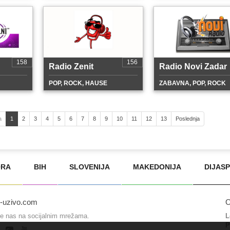
158
156
Radio Zenit
Radio Novi Zadar
POP, ROCK, HAUSE
ZABAVNA, POP, ROCK
a
1
2
3
4
5
6
7
8
9
10
11
12
13
Poslednja
ORA
BIH
SLOVENIJA
MAKEDONIJA
DIJAS
o-uzivo.com
O
te nas na socijalnim mrežama.
L
P