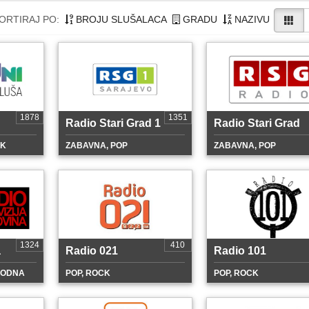
ORTIRAJ PO:
BROJU SLUŠALACA
GRADU
NAZIVU
1878
1351
Radio Stari Grad 1
Radio Stari Grad
CK
ZABAVNA, POP
ZABAVNA, POP
1324
410
a
Radio 021
Radio 101
RODNA
POP, ROCK
POP, ROCK