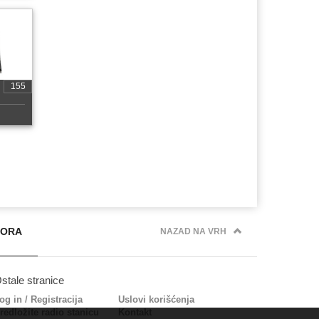
155
PORA
NAZAD NA VRH
stale stranice
og in
/
Registracija
Uslovi korišćenja
redložite radio stanicu
Kontakt