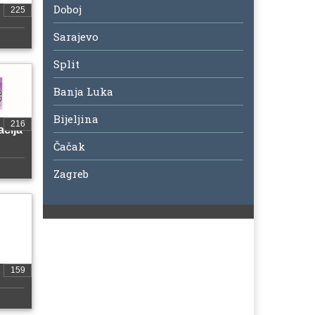
Doboj
225
Sarajevo
Split
Banja Luka
Bijeljina
216
cija
Čačak
Zagreb
159