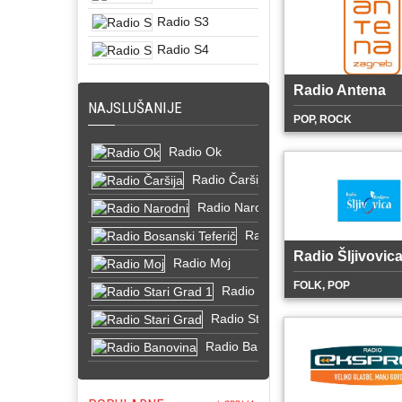
Radio S3
Radio S4
Radio Antena
NAJSLUŠANIJE
POP, ROCK
Radio Ok
Radio Čaršija
Radio Narodni
Radio Bosanski Teferič
Radio Šljivovic
Radio Moj
FOLK, POP
Radio Stari Grad 1
Radio Stari Grad
Radio Banovina