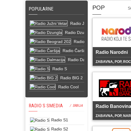
POP
POPULARNE
S
Radio Južni Vetar
Radio Dzungla
Radio Beograd 202
Radio Čaršija
Radio Narodni
Radio Dalmacija
ZABAVNA, POP, RO
Radio S
Radio BIG 2
Radio Cool
RADIO S SMEDIA
/ SRBIJA
Radio Banovin
ZABAVNA, POP, NA
Radio S1
Radio S2