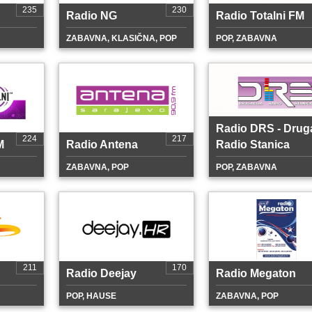
235
230
Radio NG
Radio Totalni FM
ZABAVNA, KLASIČNA, POP
POP, ZABAVNA
Radio DRS - Druga
224
217
M
Radio Antena
Radio Stanica
ZABAVNA, POP
POP, ZABAVNA
211
170
Radio Deejay
Radio Megaton
POP, HAUSE
ZABAVNA, POP