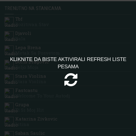
TRENUTNO NA STANICAMA
Tbf
Pozitivan Stav
Djavoli
Bala
Lepa Brena
Metak Sa Posvetom
KLIKNITE DA BISTE AKTIVIRALI REFRESH LISTE
Doris Dragovic
PESAMA
Zeljo Moja
Stara Violina
Stara Violina
Fastcastu
Welcome To Your Autodj
Grupa
Ti Si Moj Hit
Katarina Zivkovic
Istina
Saban Saulic