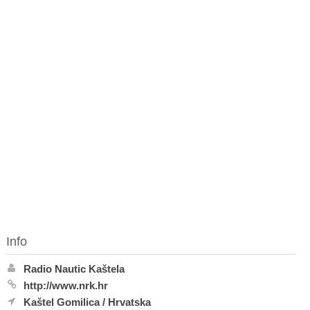
Info
Radio Nautic Kaštela
http://www.nrk.hr
Kaštel Gomilica
/
Hrvatska