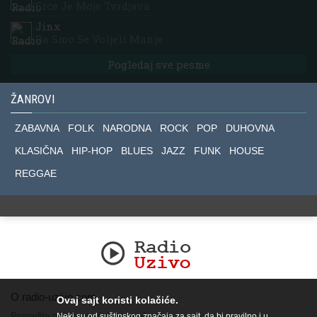
Srce Je Moje Tvrdjava
Jinx
Da Smo Se Voljeli Manje
Pogledaj sve pesme
ŽANROVI
ZABAVNA
FOLK
NARODNA
ROCK
POP
DUHOVNA
KLASIČNA
HIP-HOP
BLUES
JAZZ
FUNK
HOUSE
REGGAE
O radio-uzivo.com
Ovaj sajt koristi kolačiće.
Pronađite nas na socijalnim mrežama.
Neki su od suštinskog značaja za sajt, da bi pravilno i u