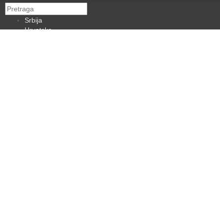
Srbija
Hrvatska
BiH
Crna Gora
Makedonija
Slovenija
Dijaspora