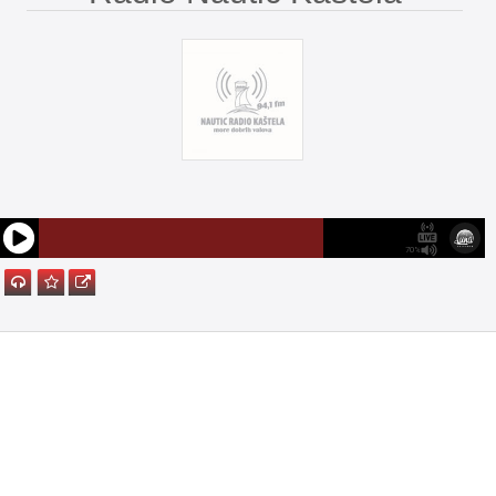
/ Kaštel Gomilica
70%