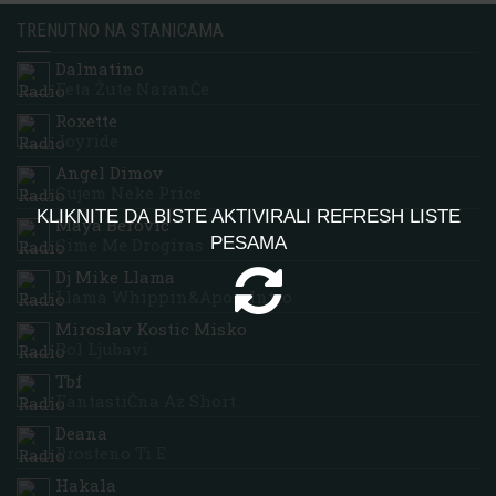
TRENUTNO NA STANICAMA
Dalmatino
Feta Žute NaranČe
Roxette
Joyride
Angel Dimov
Cujem Neke Price
KLIKNITE DA BISTE AKTIVIRALI REFRESH LISTE
Maya Berovic
PESAMA
Cime Me Drogiras
Dj Mike Llama
Llama Whippin&apos; Intro
Miroslav Kostic Misko
Bol Ljubavi
Tbf
FantastiČna Az Short
Deana
Prosteno Ti E
Hakala