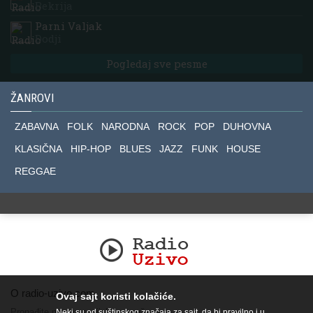
Bekrija
Parni Valjak
Dodji
Pogledaj sve pesme
ŽANROVI
ZABAVNA
FOLK
NARODNA
ROCK
POP
DUHOVNA
KLASIČNA
HIP-HOP
BLUES
JAZZ
FUNK
HOUSE
REGGAE
O radio-uzivo.com
Ovaj sajt koristi kolačiće.
Pronađite nas na socijalnim mrežama.
Neki su od suštinskog značaja za sajt, da bi pravilno i u