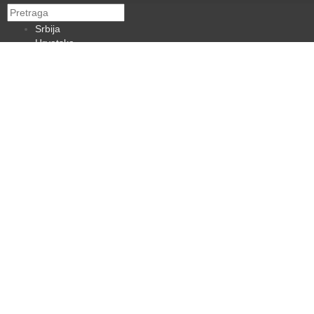
Srbija
Hrvatska
BiH
Crna Gora
Makedonija
Slovenija
Dijaspora