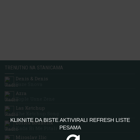
TRENUTNO NA STANICAMA
Denis & Denis
Oaze Snova
Azra
Tople Usne Zene
Las Ketchup
The Ketchup Song
KLIKNITE DA BISTE AKTIVIRALI REFRESH LISTE
Zorica Brunclik
PESAMA
Kada Bi Me Pitali
Miroslav Ilic