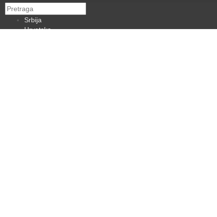
Srbija
Hrvatska
BiH
Crna Gora
Makedonija
Slovenija
Dijaspora