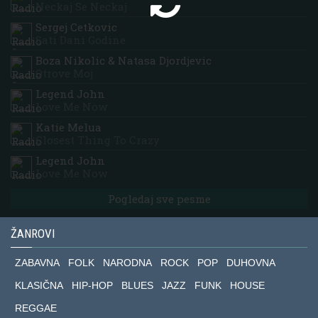
Neckaj Se Neckaj
Sergej Cetkovic
Sati Dani Godine
Boza Nikolic & Natasa Djordjevic
Otrove Moj
Legend John
Love Me Now
Katie Melua
Closest Thing To Crazy
Legend John
Love Me Now
Pogledaj sve pesme
ŽANROVI
ZABAVNA
FOLK
NARODNA
ROCK
POP
DUHOVNA
KLASIČNA
HIP-HOP
BLUES
JAZZ
FUNK
HOUSE
REGGAE