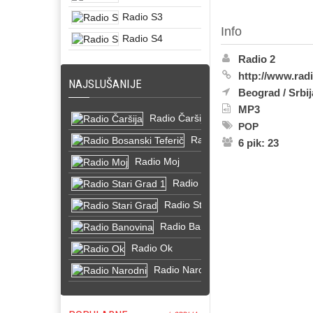
Radio S3
Info
Radio S4
Radio 2
http://www.rad
NAJSLUŠANIJE
Beograd
/
Srbij
MP3
Radio Čaršija
POP
Radio Bosanski Teferič
6 pik: 23
Radio Moj
Radio Stari Grad 1
Radio Stari Grad
Radio Banovina
Radio Ok
Radio Narodni