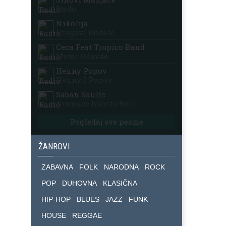
Djedo
Nikolija
Drugovi Budale
Ceca Feat Tropico Band
Metar Odavde
Henny Popov
Henny I Popov
Saban Saulic
Uvenuce Narcis Beli
Pogledaj sve pesme
ŽANROVI
ZABAVNA
FOLK
NARODNA
ROCK
POP
DUHOVNA
KLASIČNA
HIP-HOP
BLUES
JAZZ
FUNK
HOUSE
REGGAE