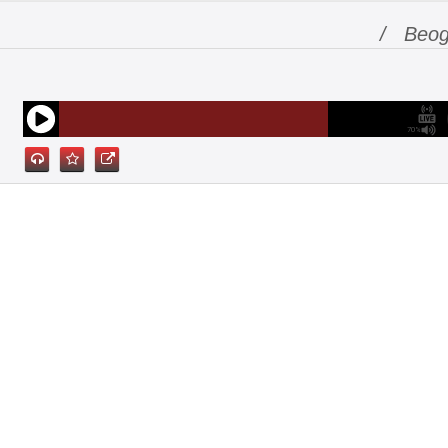
/ Beog
70%