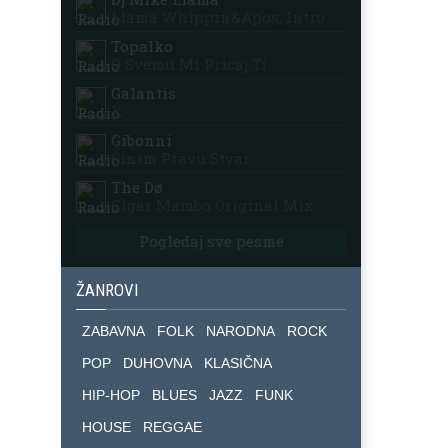
Llama Whippin&apos; Intro
Topalko
O Svemu Mi Pricaj Ti
Galantis
X
Gibonni
Činim Pravu Stvar
The Dø
Cigar Mambo Original Mix
Pogledaj sve pesme
ŽANROVI
ZABAVNA
FOLK
NARODNA
ROCK
POP
DUHOVNA
KLASIČNA
HIP-HOP
BLUES
JAZZ
FUNK
HOUSE
REGGAE