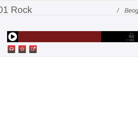
01 Rock
/ Beog
70%