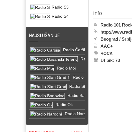
Radio S3
Info
Radio S4
Radio 101 Roc
http://www.rad
NAJSLUŠANIJE
Beograd
/
Srbij
AAC+
Radio Čaršija
ROCK
Radio Bosanski Teferič
14 pik: 73
Radio Moj
Radio Stari Grad 1
Radio Stari Grad
Radio Banovina
Radio Ok
Radio Narodni