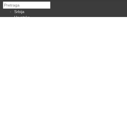
Srbija
Hrvatska
BiH
Crna Gora
Makedonija
Slovenija
Dijaspora