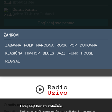
Probudi Me
Goran Karan
Dobro Ti Jutro Ljubavi
Pogledaj sve pesme
ŽANROVI
ZABAVNA
FOLK
NARODNA
ROCK
POP
DUHOVNA
KLASIČNA
HIP-HOP
BLUES
JAZZ
FUNK
HOUSE
REGGAE
O radio-uzivo.com
Ovaj sajt koristi kolačiće.
Pronađite nas na socijalnim mrežama.
Neki su od suštinskog značaja za sajt, da bi pravilno i u