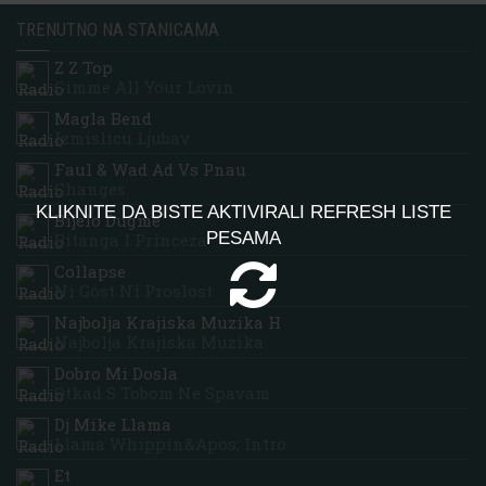
TRENUTNO NA STANICAMA
Z Z Top
Gimme All Your Lovin
Magla Bend
Izmislicu Ljubav
Faul & Wad Ad Vs Pnau
Changes
KLIKNITE DA BISTE AKTIVIRALI REFRESH LISTE
Bijelo Dugme
PESAMA
Bitanga I Princeza
Collapse
Ni Gost Ni Proslost
Najbolja Krajiska Muzika H
Najbolja Krajiska Muzika
Dobro Mi Dosla
Otkad S Tobom Ne Spavam
Dj Mike Llama
Llama Whippin&apos; Intro
Et