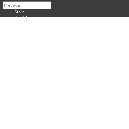
Srbija
Hrvatska
BiH
Crna Gora
Makedonija
Slovenija
Dijaspora