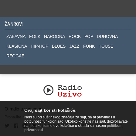
ŽANROVI
ZABAVNA
FOLK
NARODNA
ROCK
POP
DUHOVNA
KLASIČNA
HIP-HOP
BLUES
JAZZ
FUNK
HOUSE
REGGAE
O radio-uzivo.com
Ovaj sajt koristi kolačiće.
Pronađite nas na socijalnim mrežama.
Neki su od suštinskog značaja za sajt, da bi pravilno i u
potpunosti funkcionisao. Ukoliko koristite naš sajt, dozvoljavate
nam da koristimo ove kolačiće u skladu sa našom
politikom
privatnosti
.