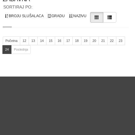
SORTIRAJ PO:
BROJU SLUŠALACA
GRADU
NAZIVU
Početna
12
13
14
15
16
17
18
19
20
21
22
23
24
Poslednja