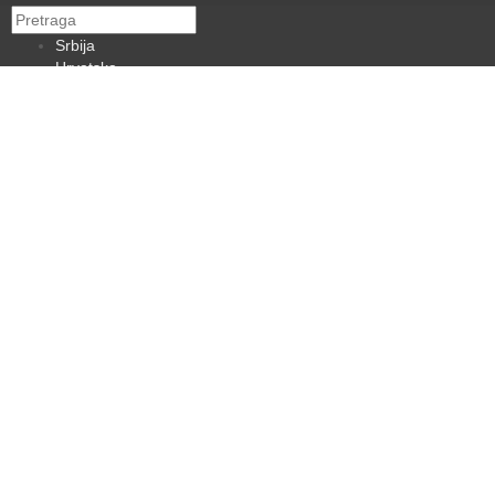
Srbija
Hrvatska
BiH
Crna Gora
Makedonija
Slovenija
Dijaspora