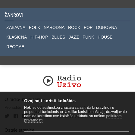
ŽANROVI
ZABAVNA
FOLK
NARODNA
ROCK
POP
DUHOVNA
KLASIČNA
HIP-HOP
BLUES
JAZZ
FUNK
HOUSE
REGGAE
O radio-uzivo.com
Ovaj sajt koristi kolačiće.
Pronađite nas na socijalnim mrežama.
Neki su od suštinskog značaja za sajt, da bi pravilno i u
potpunosti funkcionisao. Ukoliko koristite naš sajt, dozvoljavate
nam da koristimo ove kolačiće u skladu sa našom
politikom
privatnosti
.
Ostale stranice