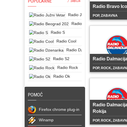
POPULARNE
/ SRBIJA
Radio Bravo Ic
Radio Južni Vetar
POP, ZABAVNA
Radio Beograd 202
Radio S
Radio Cool
Radio Dzenarika
Radio S2
Radio Dalmacija
Radio Rock
POP, ROCK, ZABAV
Radio Ok
POMOĆ
Radio Dalmacij
Firefox chrome plug-in
Rokija
Winamp
POP, ROCK, ZABAV