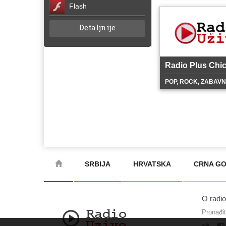
Flash
Detaljnije
Radio Plus Chi
POP, ROCK, ZABAV
SRBIJA
HRVATSKA
CRNA G
O radi
Pronađi