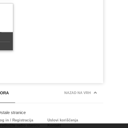
PORA
NAZAD NA VRH
stale stranice
og in
/
Registracija
Uslovi korišćenja
redložite radio stanicu
Kontakt