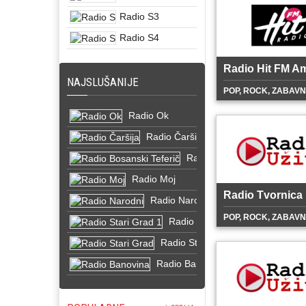
Radio S3
Radio S4
Radio Hit FM A
NAJSLUŠANIJE
POP, ROCK, ZABAV
Radio Ok
Radio Čaršija
Radio Bosanski Teferič
Radio Moj
Radio Tvornica
Radio Narodni
POP, ROCK, ZABAV
Radio Stari Grad 1
Radio Stari Grad
Radio Banovina