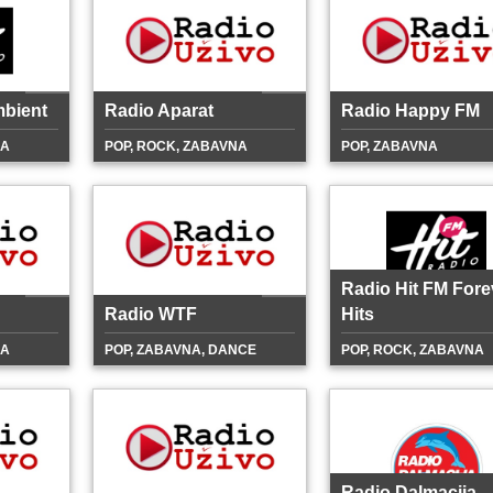
mbient
Radio Aparat
Radio Happy FM
NA
POP, ROCK, ZABAVNA
POP, ZABAVNA
Radio Hit FM Fore
Radio WTF
Hits
NA
POP, ZABAVNA, DANCE
POP, ROCK, ZABAVNA
Radio Dalmacija