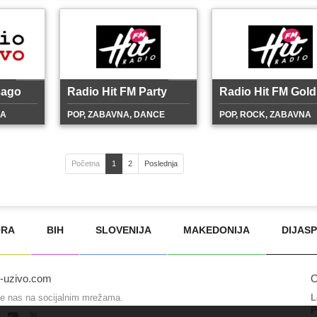
cago
Radio Hit FM Party
Radio Hit FM Gold
NA
POP, ZABAVNA, DANCE
POP, ROCK, ZABAVNA
Početna
1
2
Poslednja
ORA
BIH
SLOVENIJA
MAKEDONIJA
DIJAS
o-uzivo.com
O
te nas na socijalnim mrežama.
L
P