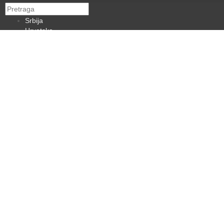
Srbija
Hrvatska
BiH
Crna Gora
Makedonija
Slovenija
Dijaspora