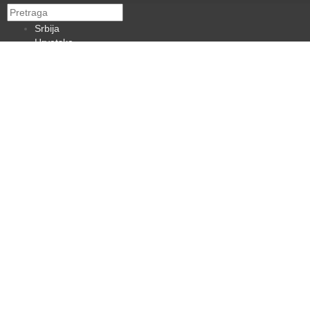
Srbija
Hrvatska
BiH
Crna Gora
Makedonija
Slovenija
Dijaspora