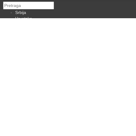
Srbija
Hrvatska
BiH
Crna Gora
Makedonija
Slovenija
Dijaspora