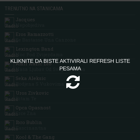
TRENUTNO NA STANICAMA
Jacques
Nepobjediva
Eros Ramazzotti
Se Bastasse Una Canzone
Lexington Band
Noc Pod Zvijezdama
KLIKNITE DA BISTE AKTIVIRALI REFRESH LISTE
Amir Kazic Leo
PESAMA
Nasa Ljubav Od Svega Je Jaca
Seka Aleksic
Rodjena S Vukovima
Uros Zivkovic
Pitam Te
Opca Opasnost
Srce Zna
Ibro Bublin
Fascinantna
Kool & The Gang