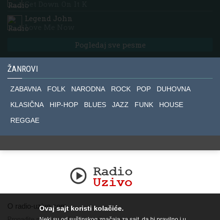
Get Down On It K
Legend John
Love Me Now
Pogledaj sve pesme
ŽANROVI
ZABAVNA
FOLK
NARODNA
ROCK
POP
DUHOVNA
KLASIČNA
HIP-HOP
BLUES
JAZZ
FUNK
HOUSE
REGGAE
O radio-uzivo.com
Ovaj sajt koristi kolačiće.
Pronađite nas na socijalnim mrežama.
Neki su od suštinskog značaja za sajt, da bi pravilno i u