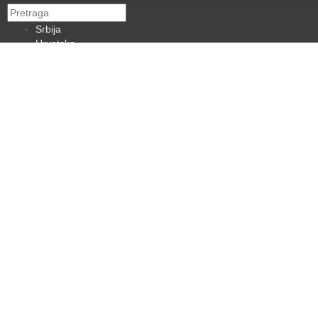
Srbija
Hrvatska
BiH
Crna Gora
Makedonija
Slovenija
Dijaspora