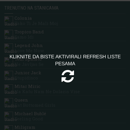
TRENUTNO NA STANICAMA
Colonia
Tako Ti Je Mali Moj
Tropico Band
Samo Idi
Legend John
Love Me Now
KLIKNITE DA BISTE AKTIVIRALI REFRESH LISTE
Tedi Spalato
PESAMA
Ne Javljas Se
Junior Jack
Stupidisco
Mitar Miric
Na Kafu Nam Ne Dolazis Vise
Queen
Fat Bottomed Girls
Michael Bublé
Feeling Good
Miligram