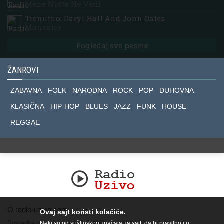
Mene Nista Ne Vadi
Trenutno: Daryl Hall And John Oates
Maneater
Pogledaj sve pesme
ŽANROVI
ZABAVNA
FOLK
NARODNA
ROCK
POP
DUHOVNA
KLASIČNA
HIP-HOP
BLUES
JAZZ
FUNK
HOUSE
REGGAE
O radio-uzivo.com
Ovaj sajt koristi kolačiće.
Pronađite nas na socijalnim mrežama.
Neki su od suštinskog značaja za sajt, da bi pravilno i u