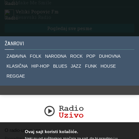
Make Me Smile
Veliki Popovic Fm
Resavski Radio
Pogledaj sve pesme
ŽANROVI
ZABAVNA
FOLK
NARODNA
ROCK
POP
DUHOVNA
KLASIČNA
HIP-HOP
BLUES
JAZZ
FUNK
HOUSE
REGGAE
O radio-uzivo.com
Ovaj sajt koristi kolačiće.
Pronađite nas na socijalnim mrežama.
Neki su od suštinskog značaja za sajt, da bi pravilno i u