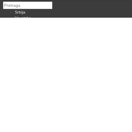
Srbija
Hrvatska
BiH
Crna Gora
Makedonija
Slovenija
Dijaspora