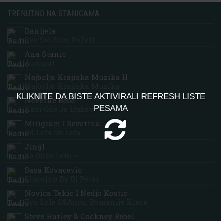
TRENUTNO NA STANICAMA
Danijela
Sve Što Srce PoŽeli
Ana Stanic
Autoput
Najbolja Krajiska Muzika H
Najbolja Krajiska Muzika
KLIKNITE DA BISTE AKTIVIRALI REFRESH LISTE
Neverne Bebe
PESAMA
Kazi Gde Je Ljubav
Miligram I Severina
Od Leta Do Leta
Jingl
Za Duze Leto ~
Sasa Kovacevic
Slucajno By Dj Petar
Novica Tekic I Nedjo Kostic
Evo Lole S&apos; Romanije Krece
Steve Harley & Cockney Rebel