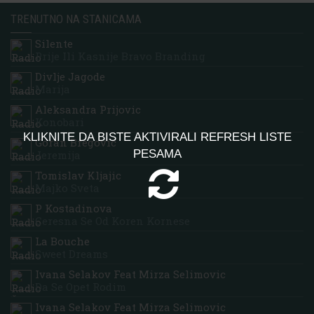
TRENUTNO NA STANICAMA
Silente
Prije Ili Kasnije Bravo Branding
Divlje Jagode
Marija
Aleksandra Prijovic
Konobari
KLIKNITE DA BISTE AKTIVIRALI REFRESH LISTE
Goran Bregovic
PESAMA
Jeremija
Tomislav Kljajic
Majko Sveta
P Kostadinova
Ceresna Se Od Koren Kornese
La Bouche
Sweet Dreams
Ivana Selakov Feat Mirza Selimovic
Da Se Opet Rodim
Ivana Selakov Feat Mirza Selimovic