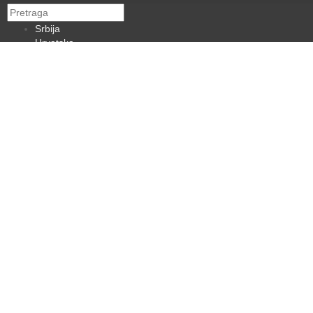
Srbija
Hrvatska
BiH
Crna Gora
Makedonija
Slovenija
Dijaspora