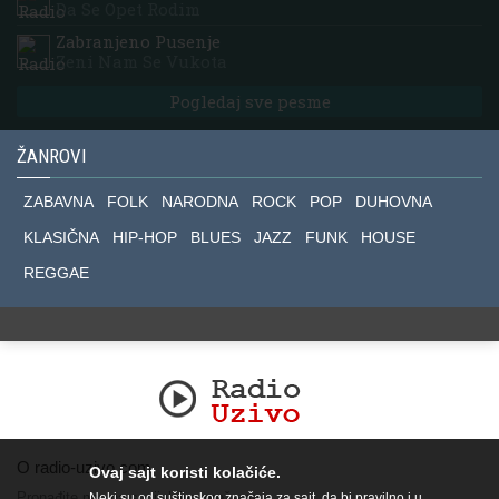
Da Se Opet Rodim
Zabranjeno Pusenje
Zeni Nam Se Vukota
Pogledaj sve pesme
ŽANROVI
ZABAVNA
FOLK
NARODNA
ROCK
POP
DUHOVNA
KLASIČNA
HIP-HOP
BLUES
JAZZ
FUNK
HOUSE
REGGAE
O radio-uzivo.com
Ovaj sajt koristi kolačiće.
Pronađite nas na socijalnim mrežama.
Neki su od suštinskog značaja za sajt, da bi pravilno i u