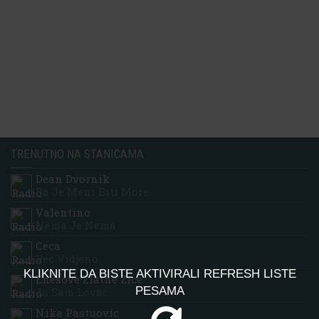
TRENUTNO NA STANICAMA
Dean Dvornik
Da Je Meni Biti More
Valentino
Nema Je Nema
Ceca
Vec Vidjeno
KLIKNITE DA BISTE AKTIVIRALI REFRESH LISTE
Enesove Zlatne Zice
PESAMA
Ja Sam Lovac
Nika Pastuovic