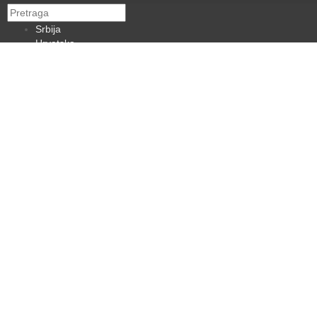
Srbija
Hrvatska
BiH
Crna Gora
Makedonija
Slovenija
Dijaspora