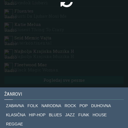
Svjedok Ljubavi
Fluentes
Pusti Da Ljubav Nosi Me
Katie Melua
Closest Thing To Crazy
Seid Memic Vajta
Interkontinental
Najbolja Krajiska Muzika H
Najbolja Krajiska Muzika H
Fleetwood Mac
Black Magic Woman
Pogledaj sve pesme
ŽANROVI
ZABAVNA
FOLK
NARODNA
ROCK
POP
DUHOVNA
KLASIČNA
HIP-HOP
BLUES
JAZZ
FUNK
HOUSE
REGGAE