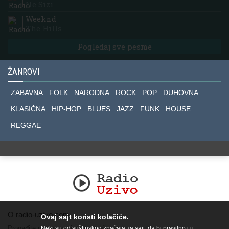
Ne Sizi
Weeknd
The Hills
Pogledaj sve pesme
ŽANROVI
ZABAVNA
FOLK
NARODNA
ROCK
POP
DUHOVNA
KLASIČNA
HIP-HOP
BLUES
JAZZ
FUNK
HOUSE
REGGAE
O radio-uzivo.com
Ovaj sajt koristi kolačiće.
Pronađite nas na socijalnim mrežama.
Neki su od suštinskog značaja za sajt, da bi pravilno i u