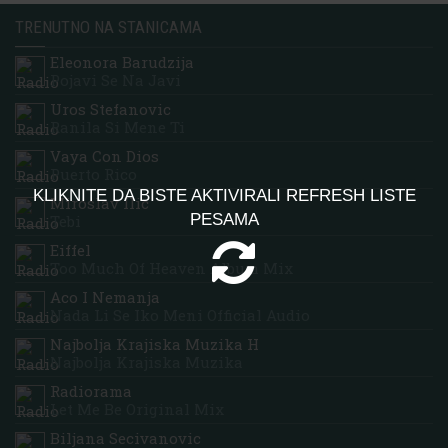
TRENUTNO NA STANICAMA
Eleonora Barudzija
Pojavi Se Na Javi
Uros Stefanovic
Ranila Si Mene Ti
Vaya Con Dios
Puerto Rico
KLIKNITE DA BISTE AKTIVIRALI REFRESH LISTE
Miroslav Ilic
PESAMA
Tebi
Eiffel
Too Much Of Heaven Album Mix
Aco I Nemanja
Nada Li Se Iko Meni Official Audio
Najbolja Krajiska Muzika H
Najbolja Krajiska Muzika
Radiorama
Let Me Be Original Mix
Biljana Secivanovic