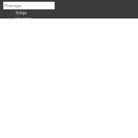
Srbija
Hrvatska
BiH
Crna Gora
Makedonija
Slovenija
Dijaspora