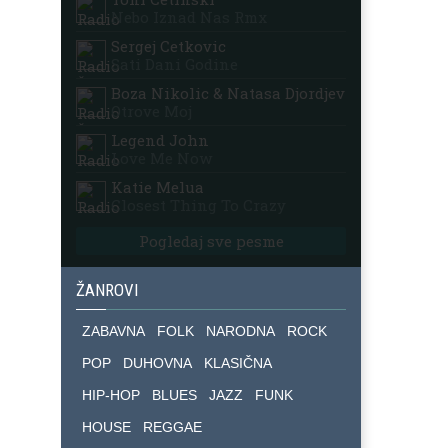
Nebo Iznad Nas Rmx
Sergej Cetkovic
Sati Dani Godine
Boza Nikolic & Natasa Djordjevic
Otrove Moj
Legend John
Love Me Now
Katie Melua
Closest Thing To Crazy
Pogledaj sve pesme
ŽANROVI
ZABAVNA
FOLK
NARODNA
ROCK
POP
DUHOVNA
KLASIČNA
HIP-HOP
BLUES
JAZZ
FUNK
HOUSE
REGGAE