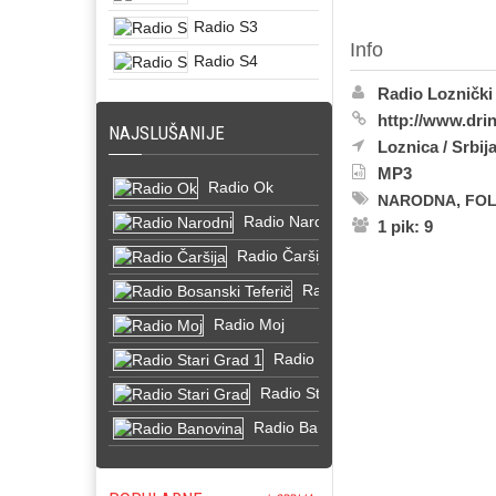
Radio S3
Info
Radio S4
Radio Loznički
http://www.dri
NAJSLUŠANIJE
Loznica
/
Srbij
MP3
Radio Ok
,
NARODNA
FO
Radio Narodni
1 pik: 9
Radio Čaršija
Radio Bosanski Teferič
Radio Moj
Radio Stari Grad 1
Radio Stari Grad
Radio Banovina