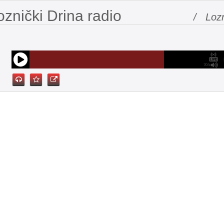
znički Drina radio
/ Loz
70%