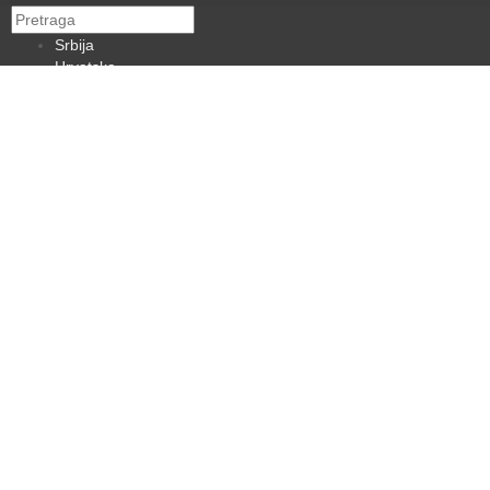
Srbija
Hrvatska
BiH
Crna Gora
Makedonija
Slovenija
Dijaspora