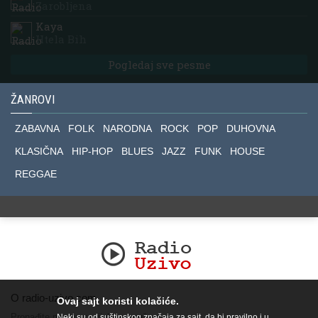
Zarobljena
Kaya
Htela Bih
Pogledaj sve pesme
ŽANROVI
ZABAVNA
FOLK
NARODNA
ROCK
POP
DUHOVNA
KLASIČNA
HIP-HOP
BLUES
JAZZ
FUNK
HOUSE
REGGAE
O radio-uzivo.com
Ovaj sajt koristi kolačiće.
Pronađite nas na socijalnim mrežama.
Neki su od suštinskog značaja za sajt, da bi pravilno i u