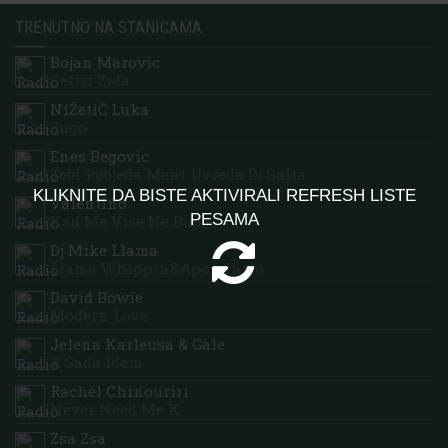
TRENUTNO NA STANICAMA
Bojan Marovic
Cetiri Zida
NiŽetiĆ Luka
Jugo
Enes Begovic
Tebi Pobjeda Meni Uvreda Dj Balta
KLIKNITE DA BISTE AKTIVIRALI REFRESH LISTE
Valentino
PESAMA
Kad Me Vise Ne Bude
Dj Mike Llama
Llama Whippin&apos; Intro
David Bowie
Modern Love
Jelena Karleusa & Gale
A Sada Idem
Rachel Chinouriri
Never Need Me K
Zsa Zsa