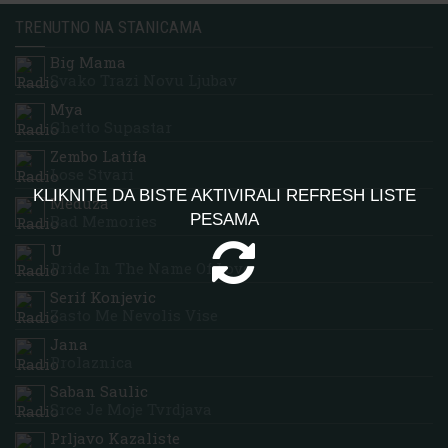
TRENUTNO NA STANICAMA
Big Mama
Svako Trazi Novu Ljubav
Mya
Ghetto Supastar
Zembo Latifa
Lose Stvari
KLIKNITE DA BISTE AKTIVIRALI REFRESH LISTE
Meduza
PESAMA
Bad Memories
U
Pride In The Name Of Love
Serif Konjevic
Zasto Me Nevolis Vise
Jana
Prolaznica
Saban Saulic
Srce Je Moje Tvrdjava
Prljavo Kazaliste