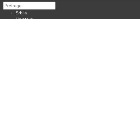
Srbija
Hrvatska
BiH
Crna Gora
Makedonija
Slovenija
Dijaspora