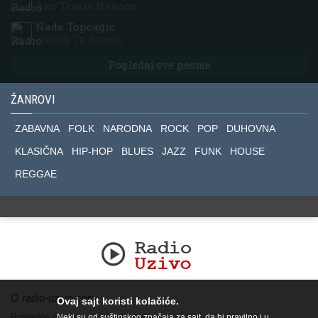
Ako Trazis Nekoga
Nada Topcagic
Zovem Te Zovem
Pogledaj sve pesme
ŽANROVI
ZABAVNA
FOLK
NARODNA
ROCK
POP
DUHOVNA
KLASIČNA
HIP-HOP
BLUES
JAZZ
FUNK
HOUSE
REGGAE
O radio-uzivo.com
Ovaj sajt koristi kolačiće.
Pronađite nas na socijalnim mrežama.
Neki su od suštinskog značaja za sajt, da bi pravilno i u