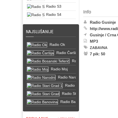
Radio S3
Info
Radio S4
Radio Gusinje
http://www.rad
NAJSLUŠANIJE
Gusinje
/
Crna 
MP3
Radio Ok
ZABAVNA
Radio Čaršija
7 pik: 50
Radio Bosanski Teferič
Radio Moj
Radio Narodni
Radio Stari Grad 1
Radio Stari Grad
Radio Banovina