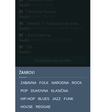
Produzi Dalje
Rolling Stones
Gimme Shelter
MejaŠi Ft ŠuŠnjara Andrea
Zapjevajmo Onu NaŠu &apos;
Katie Melua
Closest Thing To Crazy
En
En
Pogledaj sve pesme
ŽANROVI
ZABAVNA
FOLK
NARODNA
ROCK
POP
DUHOVNA
KLASIČNA
HIP-HOP
BLUES
JAZZ
FUNK
HOUSE
REGGAE