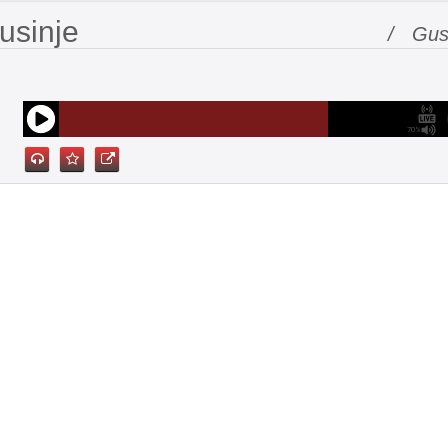
usinje
/ Gus
70%