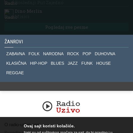
Poslednji Put Zajedno
Dino Merlin
Misici
Pogledaj sve pesme
ŽANROVI
ZABAVNA
FOLK
NARODNA
ROCK
POP
DUHOVNA
KLASIČNA
HIP-HOP
BLUES
JAZZ
FUNK
HOUSE
REGGAE
O radio-uzivo.com
Ovaj sajt koristi kolačiće.
Pronađite nas na socijalnim mrežama.
Neki su od suštinskog značaja za sajt, da bi pravilno i u