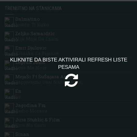
TRENUTNO NA STANICAMA
Dalmatino
Ljubin Ti Ruku
Zeljko Samardzic
Nije Moje Da Znam
Emir Djulovic
Klinika Za Pijance
KLIKNITE DA BISTE AKTIVIRALI REFRESH LISTE
Legend John
PESAMA
Love Me Now
MejaŠi Ft ŠuŠnjara Andrea
Zapjevajmo Onu NaŠu &apos;
En
En
Jagodina Fm
Radio Morava
Jura Stublic & Film
Srce Na Cesti
Sinan