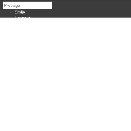
Srbija
Hrvatska
BiH
Crna Gora
Makedonija
Slovenija
Dijaspora