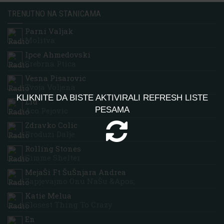
TRENUTNO NA STANICAMA
Parni Valjak
Molitva
Ipce Ahmedovski
Srebrna Ptica
Vesna Pisarovic
Tvoja Voljena
KLIKNITE DA BISTE AKTIVIRALI REFRESH LISTE
Lrd
PESAMA
Aco Pejovic
Zdravko Colic
Produzi Dalje
Rolling Stones
Gimme Shelter
MejaŠi Ft ŠuŠnjara Andrea
Zapjevajmo Onu NaŠu &apos;
Katie Melua
Closest Thing To Crazy
En