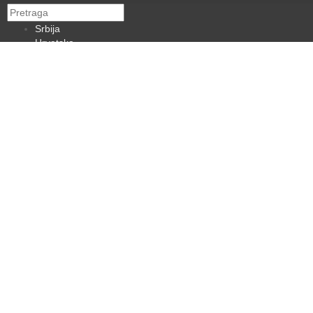
Srbija
Hrvatska
BiH
Crna Gora
Makedonija
Slovenija
Dijaspora