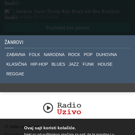
En
Jasmin Jusic Zivim Kao Kralj Ali Bez Kraljice
Youtubeflv Dj Balta
Pogledaj sve pesme
ŽANROVI
ZABAVNA
FOLK
NARODNA
ROCK
POP
DUHOVNA
KLASIČNA
HIP-HOP
BLUES
JAZZ
FUNK
HOUSE
REGGAE
O radio-uzivo.com
Ovaj sajt koristi kolačiće.
Pronađite nas na socijalnim mrežama.
Neki su od suštinskog značaja za sajt, da bi pravilno i u