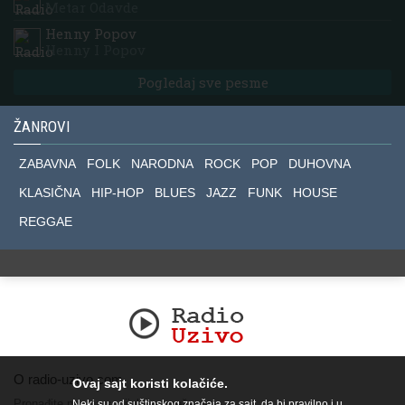
Metar Odavde
Henny Popov
Henny I Popov
Pogledaj sve pesme
ŽANROVI
ZABAVNA
FOLK
NARODNA
ROCK
POP
DUHOVNA
KLASIČNA
HIP-HOP
BLUES
JAZZ
FUNK
HOUSE
REGGAE
O radio-uzivo.com
Ovaj sajt koristi kolačiće.
Pronađite nas na socijalnim mrežama.
Neki su od suštinskog značaja za sajt, da bi pravilno i u