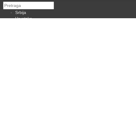
Srbija
Hrvatska
BiH
Crna Gora
Makedonija
Slovenija
Dijaspora