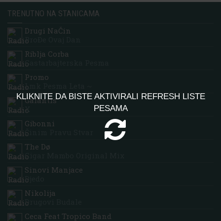
TRENUTNO NA STANICAMA
Drugi NaČin
ProĐe Ovaj Dan
Riblja Corba
Gastarbajterska Pesma
Promo
Lmk Pesma Leta ~
KLIKNITE DA BISTE AKTIVIRALI REFRESH LISTE
Galantis
PESAMA
X
Gibonni
Činim Pravu Stvar
The Dø
Cigar Mambo Original Mix
Sinovi Manjace
Djedo
Nikolija
Drugovi Budale
Ceca Feat Tropico Band