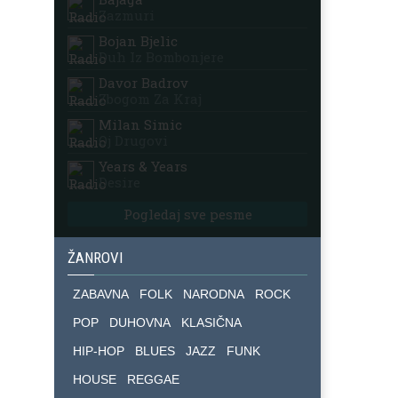
Zazmuri
Bojan Bjelic
Duh Iz Bombonjere
Davor Badrov
Zbogom Za Kraj
Milan Simic
Oj Drugovi
Years & Years
Desire
Pogledaj sve pesme
ŽANROVI
ZABAVNA
FOLK
NARODNA
ROCK
POP
DUHOVNA
KLASIČNA
HIP-HOP
BLUES
JAZZ
FUNK
HOUSE
REGGAE