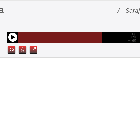
a
/ Sara
70%