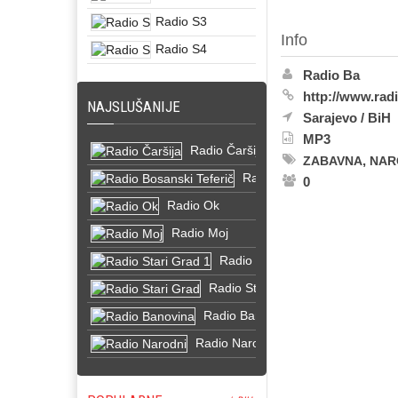
Radio S3
Info
Radio S4
Radio Ba
http://www.rad
NAJSLUŠANIJE
Sarajevo
/
BiH
MP3
Radio Čaršija
,
ZABAVNA
NAR
Radio Bosanski Teferič
0
Radio Ok
Radio Moj
Radio Stari Grad 1
Radio Stari Grad
Radio Banovina
Radio Narodni