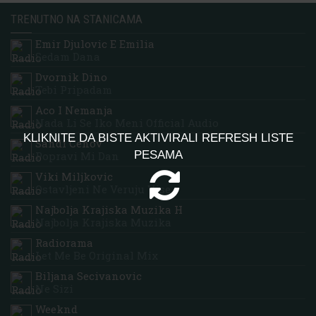
TRENUTNO NA STANICAMA
Emir Djulovic E Emilia
Sedam Dana
Dvornik Dino
Tebi Pripadam
Aco I Nemanja
Nada Li Se Iko Meni Official Audio
KLIKNITE DA BISTE AKTIVIRALI REFRESH LISTE
Sandi Cenov
PESAMA
Popravi Mi Dan
Viki Miljkovic
Ostavljeni Ne Veruju Vise
Najbolja Krajiska Muzika H
Najbolja Krajiska Muzika
Radiorama
Let Me Be Original Mix
Biljana Secivanovic
Ne Sizi
Weeknd