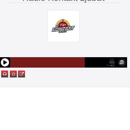
/ Banja Luka
70%