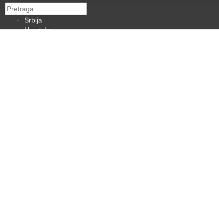
Srbija
Hrvatska
BiH
Crna Gora
Makedonija
Slovenija
Dijaspora