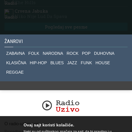
The Hills
Crvena Jabuka
Niko Nije Lud Da Spava
Pogledaj sve pesme
ŽANROVI
ZABAVNA
FOLK
NARODNA
ROCK
POP
DUHOVNA
KLASIČNA
HIP-HOP
BLUES
JAZZ
FUNK
HOUSE
REGGAE
O radio-uzivo.com
Ovaj sajt koristi kolačiće.
Pronađite nas na socijalnim mrežama.
Neki su od suštinskog značaja za sajt, da bi pravilno i u