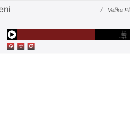
eni
/ Velika P
70%