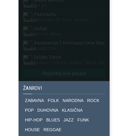
Ne Idi
Fastcastu
Welcome To Your Autodj
Galija
Seti Se Maja
Anastasija I Svetlana Ceca Raznatovic
Drugarice
Zeljko Vasic
Ljubavi Official Video "moja Kafana"
Pogledaj sve pesme
ŽANROVI
ZABAVNA
FOLK
NARODNA
ROCK
POP
DUHOVNA
KLASIČNA
HIP-HOP
BLUES
JAZZ
FUNK
HOUSE
REGGAE