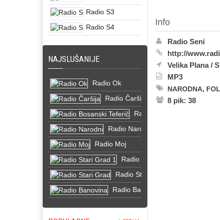
Radio S3
Info
Radio S4
Radio Seni
http://www.rad
NAJSLUŠANIJE
Velika Plana
/
S
MP3
Radio Ok
,
NARODNA
FO
Radio Čaršija
8 pik: 38
Radio Bosanski Teferič
Radio Narodni
Radio Moj
Radio Stari Grad 1
Radio Stari Grad
Radio Banovina