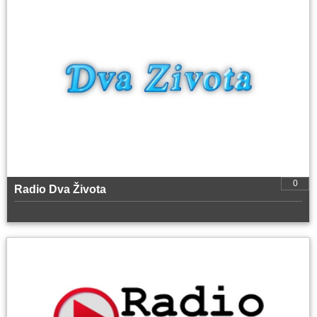
0
Radio Dva Života