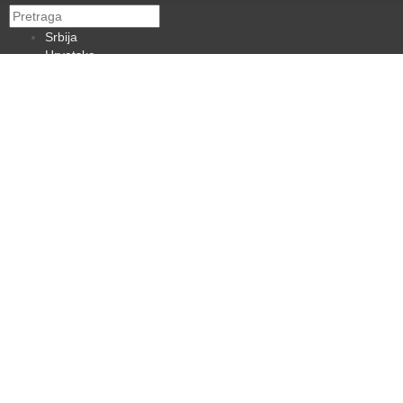
Srbija
Hrvatska
BiH
Crna Gora
Makedonija
Slovenija
Dijaspora