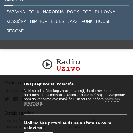
ZABAVNA
FOLK
NARODNA
ROCK
POP
DUHOVNA
KLASIČNA
HIP-HOP
BLUES
JAZZ
FUNK
HOUSE
REGGAE
O radio-uzivo.com
Ovaj sajt koristi kolačiće.
Pronađite nas na socijalnim mrežama.
Neki su od suštinskog značaja za sajt, da bi pravilno i u
potpunosti funkcionisao. Ukoliko koristite naš sajt, dozvoljavate
nam da koristimo ove kolačiće u skladu sa našom
politikom
privatnosti
.
Ostale stranice
Log in
/
Registracija
Uslovi korišćenja
Molimo Vas potvrdite da se slažete sa ovim
Predložite radio stanicu
Kontakt
uslovima.